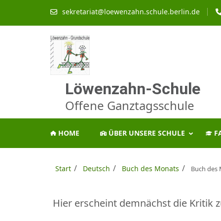
Zum
sekretariat@loewenzahn.schule.berlin.de
Inhalt
springen
(Enter
drücken)
Löwenzahn-Schule
Offene Ganztagsschule
HOME
ÜBER UNSERE SCHULE
F
/
/
/
Start
Deutsch
Buch des Monats
Buch des
Hier erscheint demnächst die Kritik