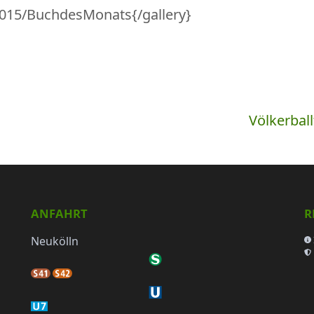
2015/BuchdesMonats{/gallery}
Völkerbal
ANFAHRT
R
Neukölln