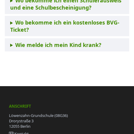
Wo bekomme ich einen Schülerausweis
und eine Schulbescheinigung?
Wo bekomme ich ein kostenloses BVG-
Ticket?
Wie melde ich mein Kind krank?
ANSCHRIFT
Löwenzahn-Grundschule (08G36)
Drorystraße 3
12055 Berlin
Kontakt