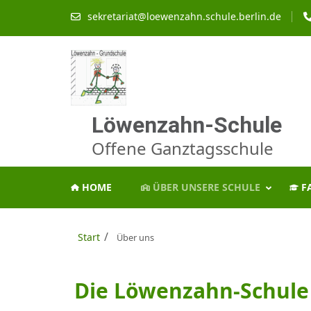
Zum
sekretariat@loewenzahn.schule.berlin.de
Inhalt
springen
(Enter
drücken)
Löwenzahn-Schule
Offene Ganztagsschule
HOME
ÜBER UNSERE SCHULE
F
/
Start
Über uns
Die Löwenzahn-Schule 