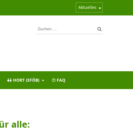
Aktuelles
Suchen
nach:
HORT (EFÖB)
FAQ
r alle: