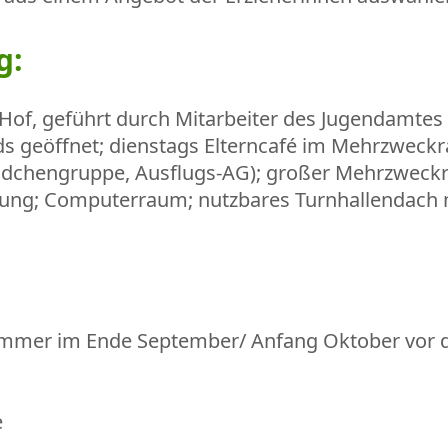
g:
 Hof, geführt durch Mitarbeiter des Jugendamtes
s geöffnet; dienstags Elterncafé im Mehrzweckr
/Mädchengruppe, Ausflugs-AG); großer Mehrzweck
ung; Computerraum; nutzbares Turnhallendach 
g immer im Ende September/ Anfang Oktober vo
e