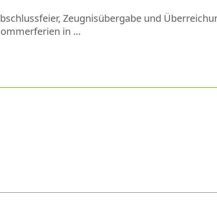
r Abschlussfeier, Zeugnisübergabe und Überreich
 Sommerferien in …