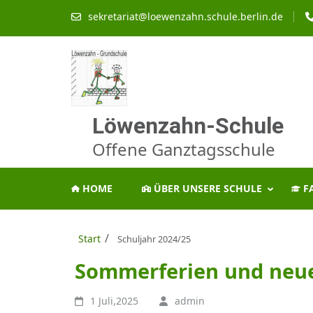
Zum
sekretariat@loewenzahn.schule.berlin.de
Inhalt
springen
(Enter
drücken)
Löwenzahn-Schule
Offene Ganztagsschule
HOME
ÜBER UNSERE SCHULE
F
/
Start
Schuljahr 2024/25
Sommerferien und neue
1 Juli,2025
admin