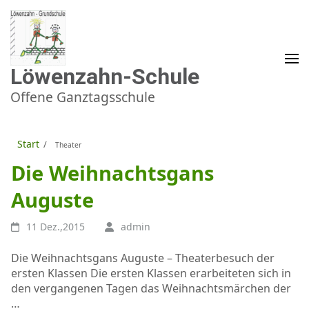
Zum
Inhalt
springen
(Enter
drücken)
Löwenzahn-Schule
Offene Ganztagsschule
Start
/
Theater
Die Weihnachtsgans
Auguste
11 Dez.,2015
admin
Die Weihnachtsgans Auguste – Theaterbesuch der
ersten Klassen Die ersten Klassen erarbeiteten sich in
den vergangenen Tagen das Weihnachtsmärchen der
…