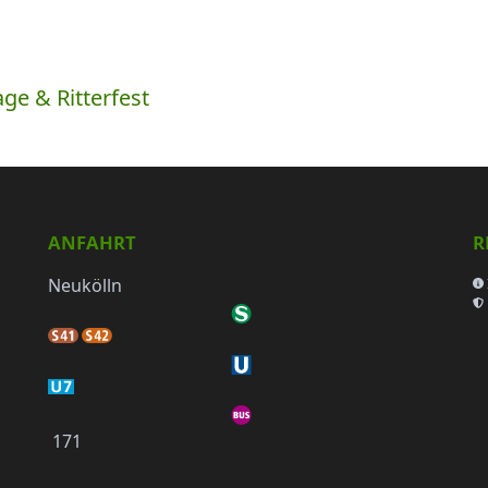
ge & Ritterfest
ANFAHRT
R
Neukölln
171