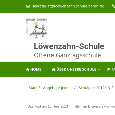
Zum
sekretariat@loewenzahn.schule.berlin.de
Inhalt
springen
(Enter
drücken)
Löwenzahn-Schule
Offene Ganztagsschule
HOME
ÜBER UNSERE SCHULE
F
/
/
/
Start
Angebote-Joomla
Schuljahr 2012/13
Das Fest am 13. Juni 2013 mit allen am Droryplatz war wied