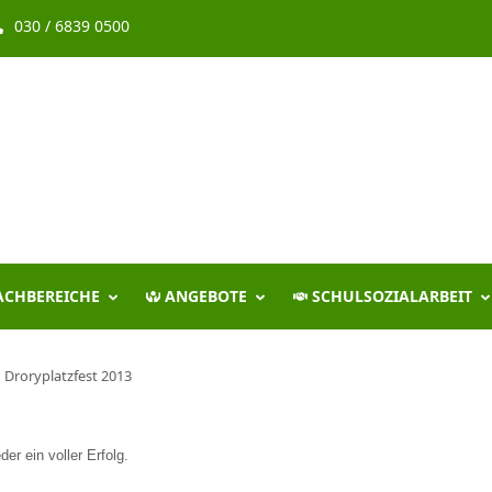
030 / 6839 0500
ACHBEREICHE
ANGEBOTE
SCHULSOZIALARBEIT
Droryplatzfest 2013
er ein voller Erfolg.