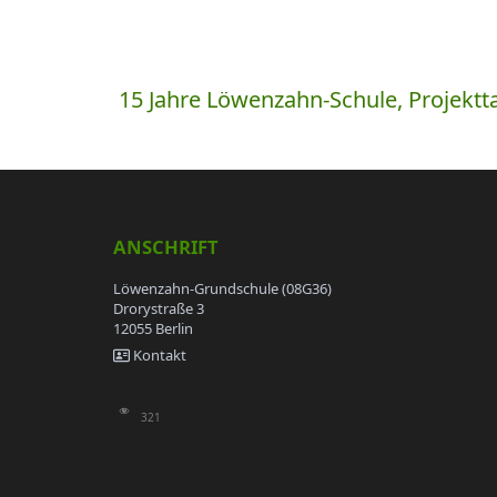
Beitragsnavigation
15 Jahre Löwenzahn-Schule, Projektta
ANSCHRIFT
Löwenzahn-Grundschule (08G36)
Drorystraße 3
12055 Berlin
Kontakt
321