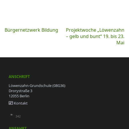
Beitragsnavigation
Bürgernetzwerk Bildung
Projektwoche „Löwenzahn
– gelb und bunt“ 19. bis 23.
Mai
ANSCHRIFT
Löwenzahn-Grundschule (08G36)
Drorystraße 3
12055 Berlin
Kontakt
342
ANFAHRT