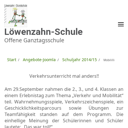
Zum
Inhalt
springen
(Enter
drücken)
Löwenzahn-Schule
Offene Ganztagsschule
Start
Angebote-Joomla
Schuljahr 2014/15
/
/
/
Mobililli
Verkehrsunterricht mal anders!!
Am 29.September nahmen die 2., 3., und 4. Klassen an
einem Erlebnistag zum Thema „Verkehr und Mobilität“
teil. Wahrnehmungsspiele, Verkehrszeichenspiele, ein
Geschicklichkeitsparcours sowie Übungen zur
Teamfähigkeit standen auf dem Programm. Die
einhellige Meinung der Schülerinnen und Schüler
lautete: „Das war toll!“