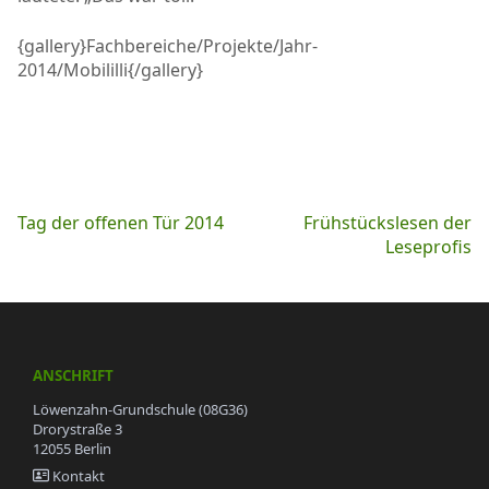
{gallery}Fachbereiche/Projekte/Jahr-
2014/Mobililli{/gallery}
Beitragsnavigation
Tag der offenen Tür 2014
Frühstückslesen der
Leseprofis
ANSCHRIFT
Löwenzahn-Grundschule (08G36)
Drorystraße 3
12055 Berlin
Kontakt