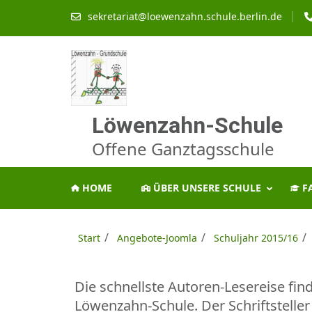
Zum
sekretariat@loewenzahn.schule.berlin.de
Inhalt
springen
(Enter
drücken)
Löwenzahn-Schule
Offene Ganztagsschule
HOME
ÜBER UNSERE SCHULE
F
/
/
/
Start
Angebote-Joomla
Schuljahr 2015/16
Die schnellste Autoren-Lesereise find
Löwenzahn-Schule. Der Schriftstelle