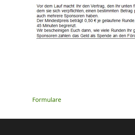
Beitragsnavigation
Formulare