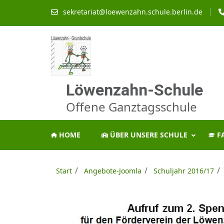
Zum
sekretariat@loewenzahn.schule.berlin.de
Inhalt
springen
(Enter
drücken)
Löwenzahn-Schule
Offene Ganztagsschule
HOME
ÜBER UNSERE SCHULE
F
/
/
/
Start
Angebote-Joomla
Schuljahr 2016/17