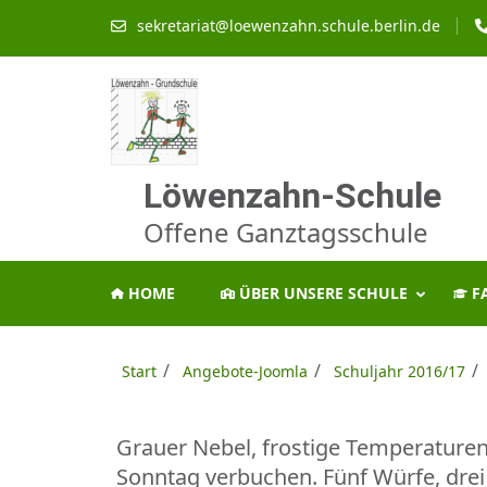
Zum
sekretariat@loewenzahn.schule.berlin.de
Inhalt
springen
(Enter
drücken)
Löwenzahn-Schule
Offene Ganztagsschule
HOME
ÜBER UNSERE SCHULE
F
/
/
/
Start
Angebote-Joomla
Schuljahr 2016/17
Grauer Nebel, frostige Temperature
Sonntag verbuchen. Fünf Würfe, drei 