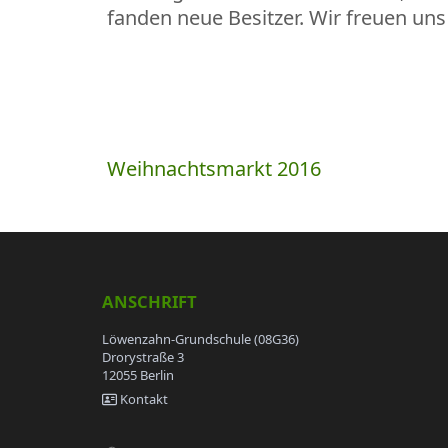
fanden neue Besitzer. Wir freuen un
Beitragsnavigation
Weihnachtsmarkt 2016
ANSCHRIFT
Löwenzahn-Grundschule (08G36)
Drorystraße 3
12055 Berlin
Kontakt