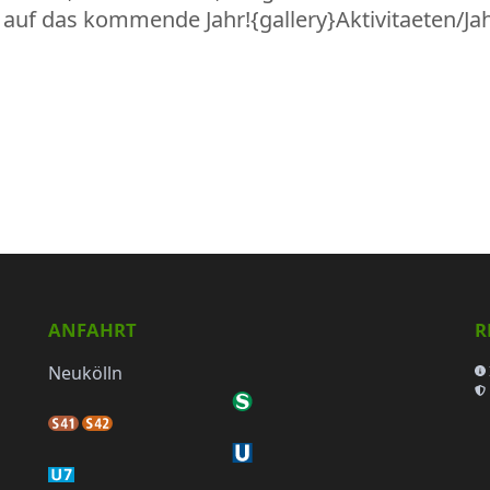
s auf das kommende Jahr!{gallery}Aktivitaeten/Ja
ANFAHRT
R
Neukölln