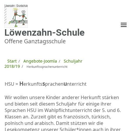
Zum
Inhalt
springen
(Enter
drücken)
Löwenzahn-Schule
Offene Ganztagsschule
Start
Angebote-Joomla
Schuljahr
/
/
2018/19
/
Herkunftssprachenunterricht
H
s
u
HSU =
erkunfts
prachen
nterricht
Wir wollen unsere Kinder anderer Herkunft stärken
und bieten seit diesem Schuljahr für einige ihrer
Sprachen HSU im Wahlpflichtunterricht der 5. und 6.
Klassen an. Zurzeit gibt es französisch, türkisch,
polnisch und arabisch. Damit stützen wir die
Lesekompetenz unserer Schüler*innen auch in ihrer