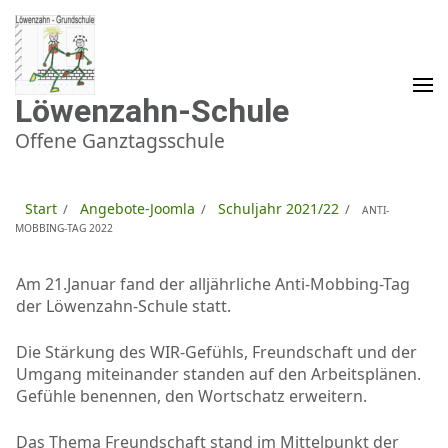
Zum
Inhalt
springen
(Enter
drücken)
Löwenzahn-Schule
Offene Ganztagsschule
Start
Angebote-Joomla
Schuljahr 2021/22
/
/
/
ANTI-
MOBBING-TAG 2022
Am 21.Januar fand der alljährliche Anti-Mobbing-Tag
der Löwenzahn-Schule statt.
Die Stärkung des WIR-Gefühls, Freundschaft und der
Umgang miteinander standen auf den Arbeitsplänen.
Gefühle benennen, den Wortschatz erweitern.
Das Thema Freundschaft stand im Mittelpunkt der