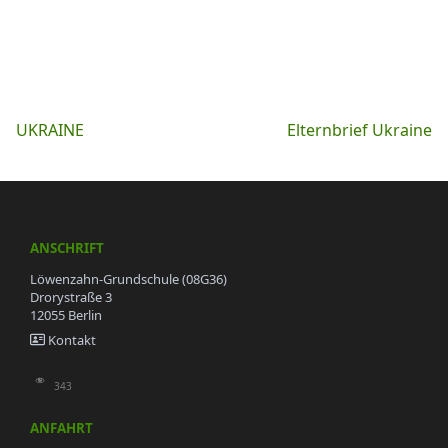
Beitragsnavigation
UKRAINE
Elternbrief Ukraine
ANSCHRIFT
Löwenzahn-Grundschule (08G36)
Drorystraße 3
12055 Berlin
Kontakt
343
ANFAHRT