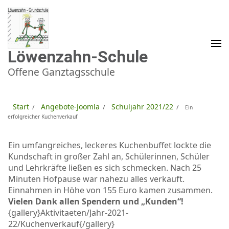
Zum
Inhalt
springen
(Enter
drücken)
Löwenzahn-Schule
Offene Ganztagsschule
Start
Angebote-Joomla
Schuljahr 2021/22
/
/
/
Ein
erfolgreicher Kuchenverkauf
Ein umfangreiches, leckeres Kuchenbuffet lockte die
Kundschaft in großer Zahl an, Schülerinnen, Schüler
und Lehrkräfte ließen es sich schmecken. Nach 25
Minuten Hofpause war nahezu alles verkauft.
Einnahmen in Höhe von 155 Euro kamen zusammen.
Vielen Dank allen Spendern und „Kunden“!
{gallery}Aktivitaeten/Jahr-2021-
22/Kuchenverkauf{/gallery}