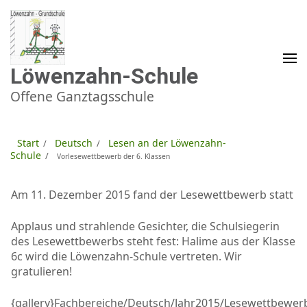
Zum
Inhalt
springen
(Enter
drücken)
Löwenzahn-Schule
Offene Ganztagsschule
Start
Deutsch
Lesen an der Löwenzahn-
/
/
Schule
/
Vorlesewettbewerb der 6. Klassen
Am 11. Dezember 2015 fand der Lesewettbewerb statt
Applaus und strahlende Gesichter, die Schulsiegerin
des Lesewettbewerbs steht fest: Halime aus der Klasse
6c wird die Löwenzahn-Schule vertreten. Wir
gratulieren!
{gallery}Fachbereiche/Deutsch/Jahr2015/Lesewettbewer