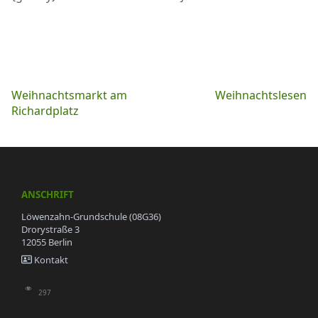
Beitragsnavigation
Weihnachtsmarkt am
Weihnachtslesen
Richardplatz
ANSCHRIFT
Löwenzahn-Grundschule (08G36)
Drorystraße 3
12055 Berlin
Kontakt
297