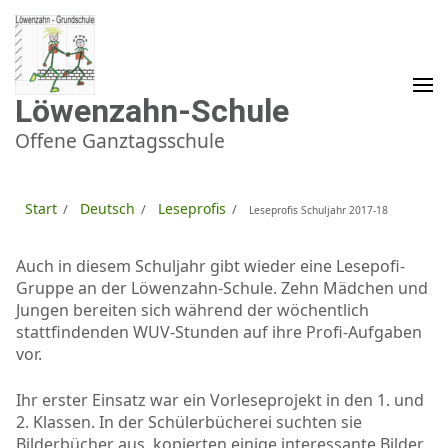
Zum
Inhalt
springen
(Enter
drücken)
Löwenzahn-Schule
Offene Ganztagsschule
Start
Deutsch
Leseprofis
/
/
/
Leseprofis Schuljahr 2017-18
Auch in diesem Schuljahr gibt wieder eine Lesepofi-
Gruppe an der Löwenzahn-Schule. Zehn Mädchen und
Jungen bereiten sich während der wöchentlich
stattfindenden WUV-Stunden auf ihre Profi-Aufgaben
vor.
Ihr erster Einsatz war ein Vorleseprojekt in den 1. und
2. Klassen. In der Schülerbücherei suchten sie
Bilderbücher aus, kopierten einige interessante Bilder,