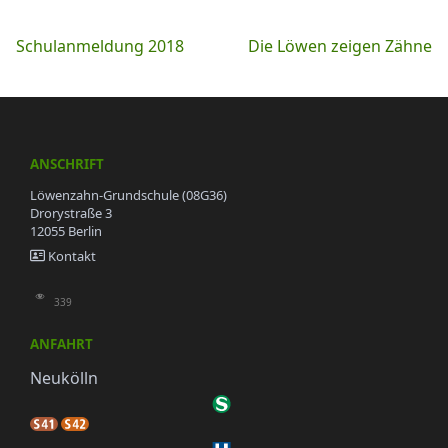
Beitragsnavigation
Schulanmeldung 2018
Die Löwen zeigen Zähne
ANSCHRIFT
Löwenzahn-Grundschule (08G36)
Drorystraße 3
12055 Berlin
Kontakt
339
ANFAHRT
Neukölln