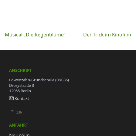
Beitragsnavigation
Musical „Die Regenblume“
Der Trick im Kinofilm
ANSCHRIFT
Löwenzahn-Grundschule (08G36)
Drorystraße 3
12055 Berlin
Kontakt
336
ANFAHRT
Neukölln