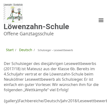
Zum
Inhalt
springen
(Enter
drücken)
Löwenzahn-Schule
Offene Ganztagsschule
Start
Deutsch
/
/
Schulsieger – Lesewettbewerb
Der Schulsieger des diesjährigen Lesewettbewerbs
(2017/18) ist Mateusz aus der Klasse 6b. Bereits im
4.Schuljahr vertrat er die Löwenzahn-Schule beim
Neuköllner Lesewettbewerb als Schulsieger. Er ist
einfach ein guter Vorleser. Wir wünschen ihm für die
folgenden „Wettkämpfe“ viel Erfolg!
{gallery}Fachbereiche/Deutsch/Jahr2018/Lesewettbewerb