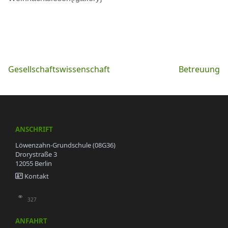
Beitragsnavigation
Gesellschaftswissenschaft
Betreuung
ANSCHRIFT
Löwenzahn-Grundschule (08G36)
Drorystraße 3
12055 Berlin
Kontakt
327
ANFAHRT