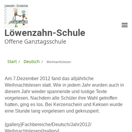
Zum
Inhalt
springen
(Enter
drücken)
Löwenzahn-Schule
Offene Ganztagsschule
Start
Deutsch
/
/
Weihnachtslesen
A
m 7.Dezember 2012 fand das alljährliche
Weihnachtslesen statt. Wie in jedem Jahr wurden auch in
diesem Jahr wieder spannende und lustige Texte
vorgelesen. Nachdem alle Schüler ihre Wahl getroffen
hatten, ging es los. Bei Kerzenschein und Keksen wurde
eine Stunde lang vorgelesen und geknuspert.
{gallery}Fachbereiche/Deutsch/Jahr2012/
Weihnachtslesen{/gallery}