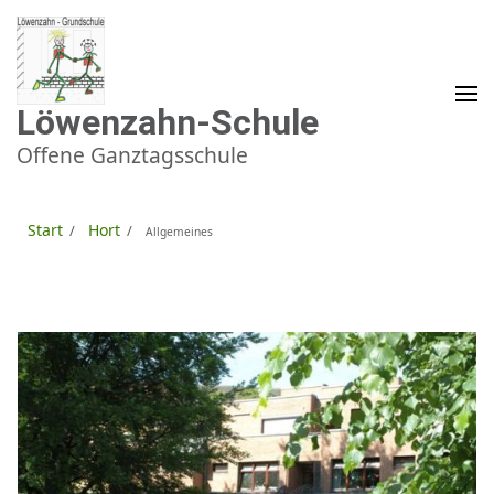
Zum
Inhalt
springen
(Enter
drücken)
Löwenzahn-Schule
Offene Ganztagsschule
Start
Hort
/
/
Allgemeines