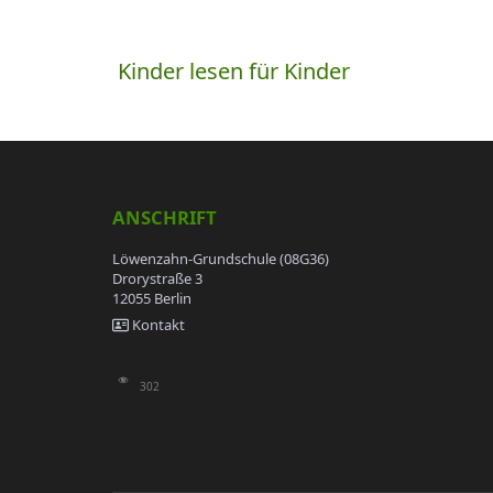
Beitragsnavigation
Kinder lesen für Kinder
ANSCHRIFT
Löwenzahn-Grundschule (08G36)
Drorystraße 3
12055 Berlin
Kontakt
302