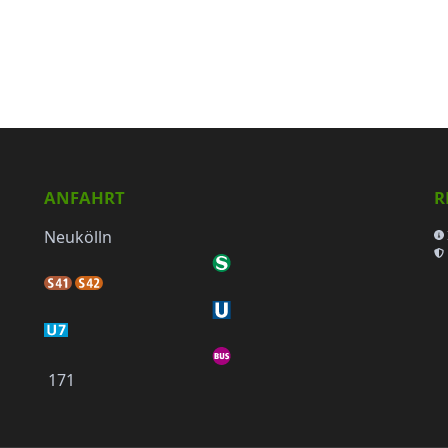
ANFAHRT
R
Neukölln
171