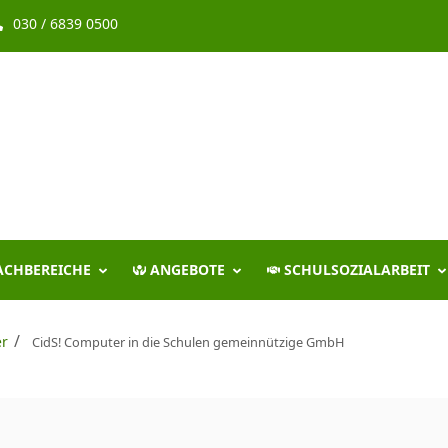
030 / 6839 0500
ACHBEREICHE
ANGEBOTE
SCHULSOZIALARBEIT
/
er
CidS! Computer in die Schulen gemeinnützige GmbH