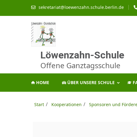
Zum
sekretariat@loewenzahn.schule.berlin.de
Inhalt
springen
(Enter
drücken)
Löwenzahn-Schule
Offene Ganztagsschule
HOME
ÜBER UNSERE SCHULE
F
/
/
Start
Kooperationen
Sponsoren und Förder