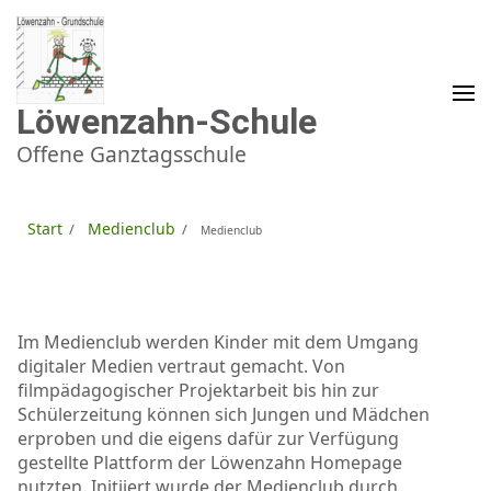
Zum
Inhalt
springen
(Enter
drücken)
Löwenzahn-Schule
Offene Ganztagsschule
Start
Medienclub
/
/
Medienclub
Im Medienclub werden Kinder mit dem Umgang
digitaler Medien vertraut gemacht. Von
filmpädagogischer Projektarbeit bis hin zur
Schülerzeitung können sich Jungen und Mädchen
erproben und die eigens dafür zur Verfügung
gestellte Plattform der Löwenzahn Homepage
nutzten. Initiiert wurde der Medienclub durch