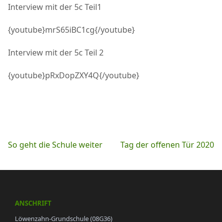
Interview mit der 5c Teil1
{youtube}mrS65iBC1cg{/youtube}
Interview mit der 5c Teil 2
{youtube}pRxDopZXY4Q{/youtube}
Beitragsnavigation
So geht die Schule weiter
Tag der offenen Tür 2020
ANSCHRIFT
Löwenzahn-Grundschule (08G36)