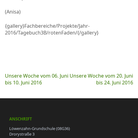
(Anisa)
{gallery}Fachbereiche/Projekte/Jahr-
2016/Tagebuch3B/rotenFaden/{/gallery}
Beitragsnavigation
Unsere Woche vom 06. Juni
Unsere Woche vom 20. Juni
bis 10. Juni 2016
bis 24. Juni 2016
ANSCHRIFT
Löwenzahn-Grundschule (08G36)
Drorystraße 3