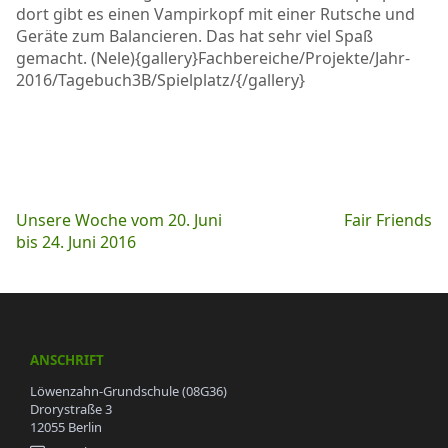
dort gibt es einen Vampirkopf mit einer Rutsche und
Geräte zum Balancieren. Das hat sehr viel Spaß
gemacht. (Nele){gallery}Fachbereiche/Projekte/Jahr-
2016/Tagebuch3B/Spielplatz/{/gallery}
Beitragsnavigation
Unsere Woche vom 20. Juni
Fair Friends
bis 24. Juni 2016
ANSCHRIFT
Löwenzahn-Grundschule (08G36)
Drorystraße 3
12055 Berlin