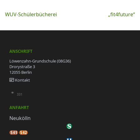
Beitragsnavigation
WUV-Schülerbücherei
„fit4future“
ANSCHRIFT
Löwenzahn-Grundschule (08G36)
Drorystraße 3
12055 Berlin
Kontakt
331
ANFAHRT
Neukölln