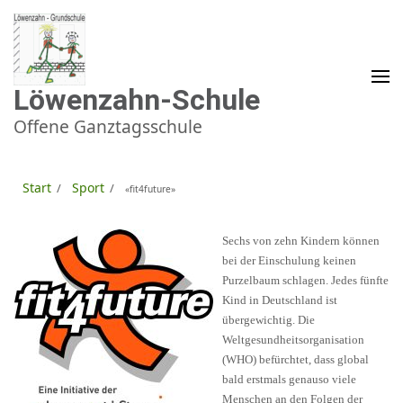
Zum
Inhalt
springen
(Enter
drücken)
Löwenzahn-Schule
Offene Ganztagsschule
Start
Sport
/
/
«fit4future»
Sechs von zehn Kindern können
bei der Einschulung keinen
Purzelbaum schlagen. Jedes fünfte
Kind in Deutschland ist
übergewichtig. Die
Weltgesundheitsorganisation
(WHO) befürchtet, dass global
bald erstmals genauso viele
Menschen an den Folgen der