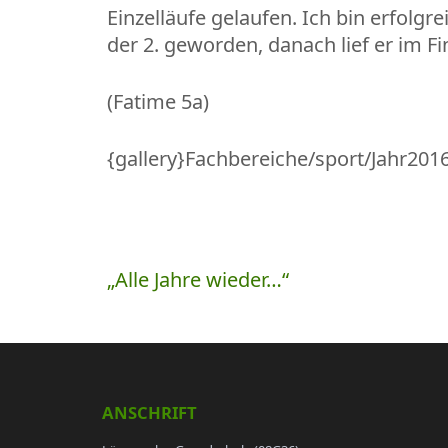
Einzelläufe gelaufen. Ich bin erfolg
der 2. geworden, danach lief er im Fi
(Fatime 5a)
{gallery}Fachbereiche/sport/Jahr2016
Beitragsnavigation
„Alle Jahre wieder…“
ANSCHRIFT