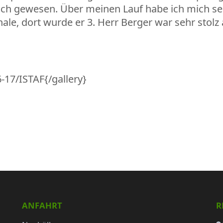
reich gewesen. Über meinen Lauf habe ich mich seh
nale, dort wurde er 3. Herr Berger war sehr stolz 
-17/ISTAF{/gallery}
ANFAHRT
R