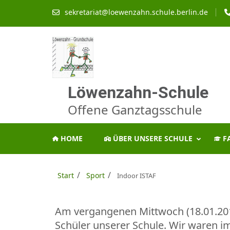
Zum
sekretariat@loewenzahn.schule.berlin.de
Inhalt
springen
(Enter
drücken)
Löwenzahn-Schule
Offene Ganztagsschule
HOME
ÜBER UNSERE SCHULE
F
/
/
Start
Sport
Indoor ISTAF
Am vergangenen Mittwoch (18.01.2017
Schüler unserer Schule. Wir waren i