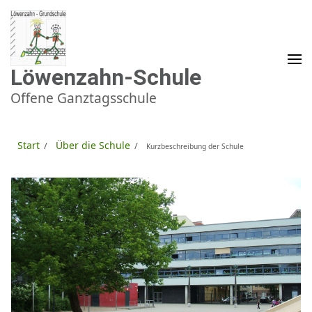
Zum
Inhalt
springen
(Enter
drücken)
Löwenzahn-Schule
Offene Ganztagsschule
Start
Über die Schule
/
/
Kurzbeschreibung der Schule