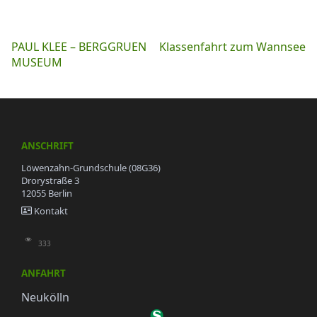
Beitragsnavigation
PAUL KLEE – BERGGRUEN
Klassenfahrt zum Wannsee
MUSEUM
ANSCHRIFT
Löwenzahn-Grundschule (08G36)
Drorystraße 3
12055 Berlin
Kontakt
333
ANFAHRT
Neukölln