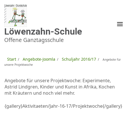
Zum
Inhalt
springen
(Enter
drücken)
Löwenzahn-Schule
Offene Ganztagsschule
Start
Angebote-Joomla
Schuljahr 2016/17
/
/
/
Angebote für
unsere Projektwoche
Angebote für unsere Projektwoche: Experimente,
Astrid Lindgren, Kinder und Kunst in Afrika, Kochen
mit Kräutern und noch viel mehr.
{gallery}Aktivitaeten/Jahr-16-17/Projektwoche{/gallery}