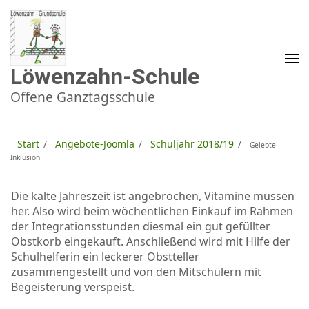
Zum
Inhalt
springen
(Enter
drücken)
Löwenzahn-Schule
Offene Ganztagsschule
Start
Angebote-Joomla
Schuljahr 2018/19
/
/
/
Gelebte
Inklusion
Die kalte Jahreszeit ist angebrochen, Vitamine müssen
her. Also wird beim wöchentlichen Einkauf im Rahmen
der Integrationsstunden diesmal ein gut gefüllter
Obstkorb eingekauft. Anschließend wird mit Hilfe der
Schulhelferin ein leckerer Obstteller
zusammengestellt und von den Mitschülern mit
Begeisterung verspeist.