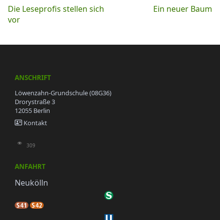
Beitragsnavigation
Die Leseprofis stellen sich
Ein neuer Baum
vor
ANSCHRIFT
Löwenzahn-Grundschule (08G36)
Drorystraße 3
12055 Berlin
Kontakt
309
ANFAHRT
Neukölln