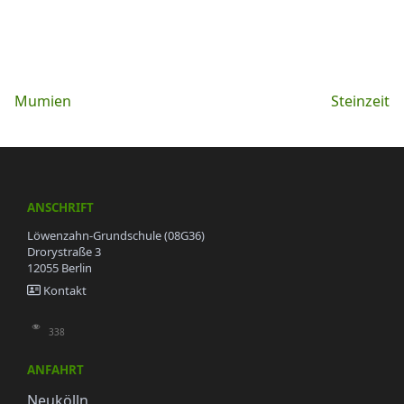
Beitragsnavigation
Mumien
Steinzeit
ANSCHRIFT
Löwenzahn-Grundschule (08G36)
Drorystraße 3
12055 Berlin
Kontakt
338
ANFAHRT
Neukölln