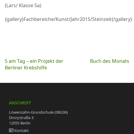
(Lars/ Klasse 5a)
{gallery}Fachbereiche/Kunst/Jahr2015/Steinzeit{/gallery}
Beitragsnavigation
5 am Tag – ein Projekt der
Buch des Monats
Berliner Krebshilfe
ANSCHRIFT
Löwenzahn-Grundschule (08G36)
Drorystraße 3
12055 Berlin
Kontakt