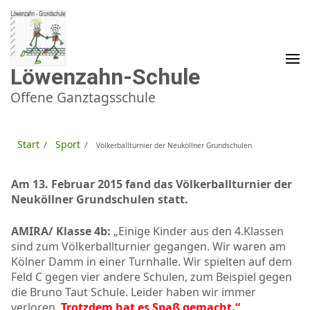
Zum
Inhalt
springen
(Enter
drücken)
Löwenzahn-Schule
Offene Ganztagsschule
Start
Sport
/
/
Völkerballturnier der Neuköllner Grundschulen
Am 13. Februar 2015 fand das Völkerballturnier der
Neuköllner Grundschulen statt.
AMIRA/ Klasse 4b:
„Einige Kinder aus den 4.Klassen
sind zum Völkerballturnier gegangen. Wir waren am
Kölner Damm in einer Turnhalle. Wir spielten auf dem
Feld C gegen vier andere Schulen, zum Beispiel gegen
die Bruno Taut Schule. Leider haben wir immer
verloren.
Trotzdem hat es Spaß gemacht.“