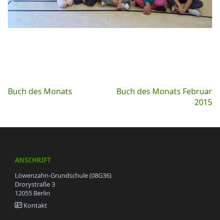
Beitragsnavigation
Buch des Monats
Buch des Monats Februar
2015
ANSCHRIFT
Löwenzahn-Grundschule (08G36)
Drorystraße 3
12055 Berlin
Kontakt