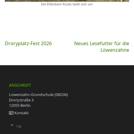
Die Elfenbein-Küste stellt sich vor
Beitragsnavigation
Droryplatz-Fest 2026
Neues Lesefutter für die
Löwenzähne
ANSCHRIFT
Löwenzahn-Grundschule (08G36)
Drorystraße 3
12055 Berlin
Kontakt
108